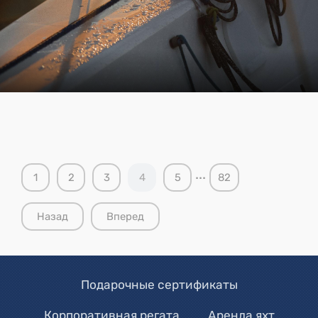
...
1
2
3
4
5
82
Назад
Вперед
Подарочные сертификаты
Корпоративная регата
Аренда яхт