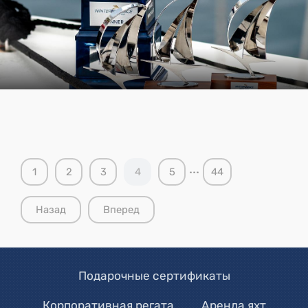
...
1
2
3
4
5
44
Назад
Вперед
Подарочные сертификаты
Корпоративная регата
Аренда яхт