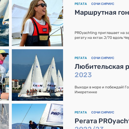
РЕГАТА
СОЧИ СИРИУС
Маршрутная гон
PROyachting приглашает на 
регату на яхтах J/70 вдоль Ч
РЕГАТА
СОЧИ СИРИУС
Любительская р
2023
Выходи в море и побеждай! Го
Имеретинке
РЕГАТА
СОЧИ СИРИУС
Регата PROyacht