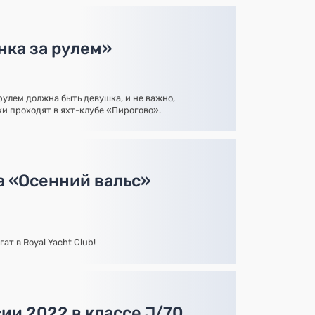
нка за рулем»
рулем должна быть девушка, и не важно,
и проходят в яхт-клубе «Пирогово».
а «Осенний вальс»
т в Royal Yacht Club!
ии 2022 в классе J/70