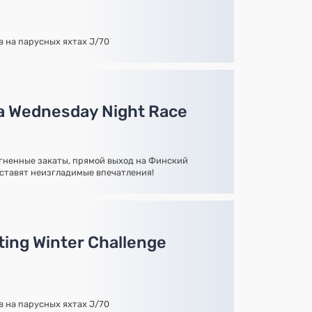
в на парусных яхтах J/70
а Wednesday Night Race
огненные закаты, прямой выход на Финский
оставят неизгладимые впечатления!
ing Winter Challenge
в на парусных яхтах J/70