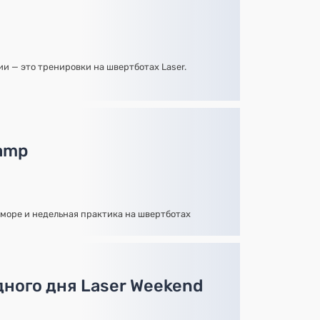
хии — это тренировки на швертботах Laser.
Camp
море и недельная практика на швертботах
ного дня Laser Weekend