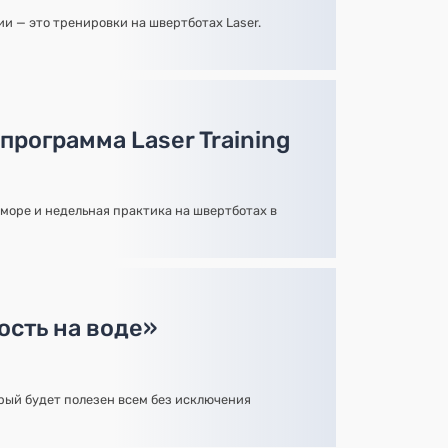
хии — это тренировки на швертботах Laser.
программа Laser Training
море и недельная практика на швертботах в
ость на воде»
орый будет полезен всем без исключения