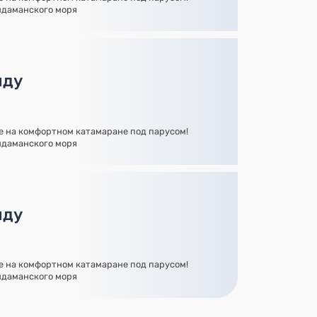
ндаманского моря
нду
 на комфортном катамаране под парусом!
ндаманского моря
нду
 на комфортном катамаране под парусом!
ндаманского моря