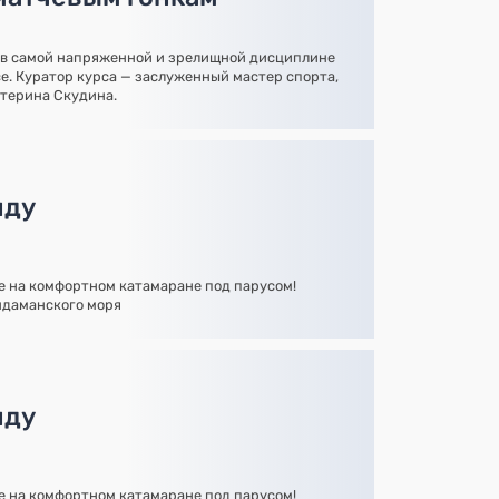
 в самой напряженной и зрелищной дисциплине
ce. Куратор курса — заслуженный мастер спорта,
терина Скудина.
нду
 на комфортном катамаране под парусом!
ндаманского моря
нду
 на комфортном катамаране под парусом!