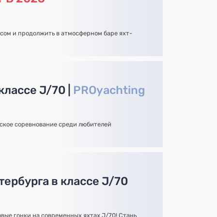
усом и продолжить в атмосферном баре яхт-
классе J/70 |
PROyachting
ское соревнование среди любителей
ербурга в классе J/70
овые гонки на современных яхтах J/70! Стань