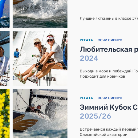
Лучшие яхтсмены в классе J/
РЕГАТА
СОЧИ СИРИУС
Любительская р
2024
Выходи в море и побеждай! Го
Подходит для новичков
РЕГАТА
СОЧИ СИРИУС
Зимний Кубок Со
2025/26
Встречаемся каждый первый у
Олимпийской акватории