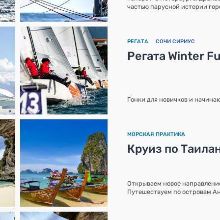
частью парусной истории гор
РЕГАТА
СОЧИ СИРИУС
Регата Winter F
Гонки для новичков и начина
МОРСКАЯ ПРАКТИКА
Круиз по Таила
Открываем новое направление
Путешествуем по островам А