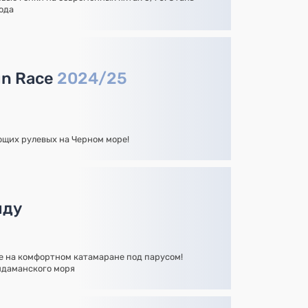
ода
un Race
2024/25
ющих рулевых на Черном море!
нду
 на комфортном катамаране под парусом!
ндаманского моря