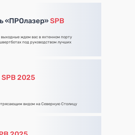
рь «ПРОлазер»
SPB
е выходные ждем вас в яхтенном порту
швертботах под руководством лучших
а
SPB 2025
потрясающим видом на Северную Столицу
PB 2025