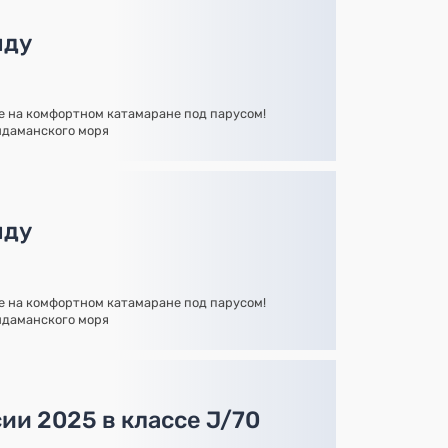
нду
 на комфортном катамаране под парусом!
ндаманского моря
нду
 на комфортном катамаране под парусом!
ндаманского моря
ии 2025 в классе J/70