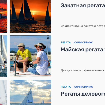
Закатная регат
Яркие гонки на закате с пот
РЕГАТА
СОЧИ СИРИУС
Майская регата 
Два дня гонок с фантастичес
РЕГАТА
СОЧИ СИРИУС
Регаты деловог