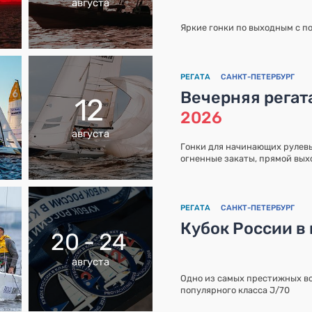
августа
Яркие гонки по выходным с п
РЕГАТА
САНКТ-ПЕТЕРБУРГ
Вечерняя регат
12
2026
августа
Гонки для начинающих рулевых
огненные закаты, прямой вых
РЕГАТА
САНКТ-ПЕТЕРБУРГ
Кубок России в
20 - 24
августа
Одно из самых престижных в
популярного класса J/70