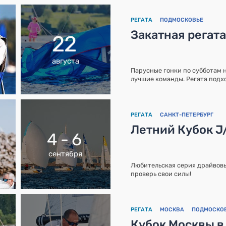
РЕГАТА
ПОДМОСКОВЬЕ
Закатная регат
22
августа
Парусные гонки по субботам 
лучшие команды. Регата подхо
РЕГАТА
САНКТ-ПЕТЕРБУРГ
Летний Кубок J
4 - 6
сентября
Любительская серия драйвовы
проверь свои силы!
РЕГАТА
МОСКВА
ПОДМОСКО
Кубок Москвы в