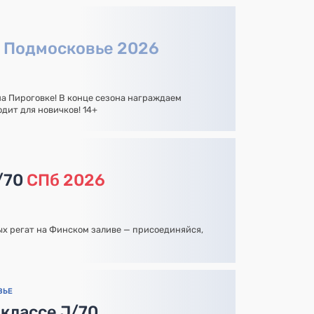
а
Подмосковье 2026
на Пироговке! В конце сезона награждаем
дит для новичков! 14+
/70
СПб 2026
х регат на Финском заливе — присоединяйся,
ВЬЕ
 классе J/70