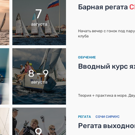
Барная регата
С
7
августа
Начать вечер с гонок под пар
клуба
ОБУЧЕНИЕ
Вводный курс ях
8 - 9
августа
Теория + практика в море. Дв
РЕГАТА
СОЧИ СИРИУС
Регата выходно
9