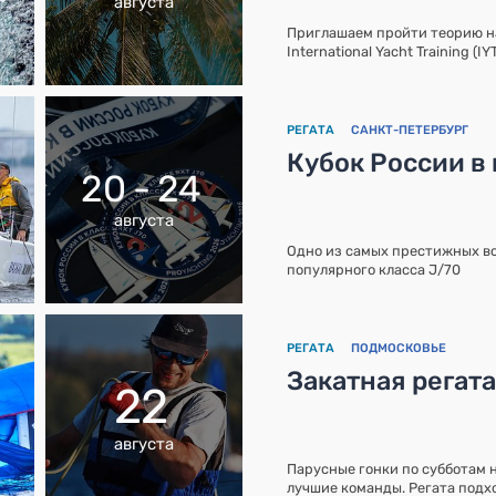
августа
Приглашаем пройти теорию 
International Yacht Training (I
РЕГАТА
САНКТ-ПЕТЕРБУРГ
Кубок России в
20 - 24
августа
Одно из самых престижных в
популярного класса J/70
РЕГАТА
ПОДМОСКОВЬЕ
Закатная регат
22
августа
Парусные гонки по субботам 
лучшие команды. Регата подхо