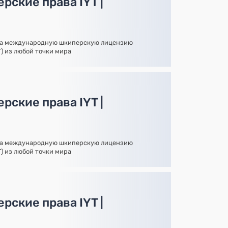
рские права IYT |
на международную шкиперскую лицензию
YT) из любой точки мира
рские права IYT |
на международную шкиперскую лицензию
YT) из любой точки мира
рские права IYT |