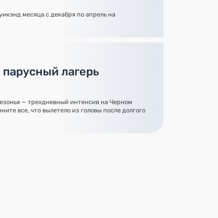
икэнд месяца с декабря по апрель на
 парусный лагерь
езонья — трехдневный интенсив на Черном
ните все, что вылетело из головы после долгого