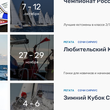
Чемпионат Росс
7 - 12
октября
Лучшие яхтсмены в классе J/
РЕГАТА
СОЧИ СИРИУС
Любительский 
27 - 29
ноября
Гонки для новичков и начина
РЕГАТА
СОЧИ СИРИУС
Зимний Кубок 
4 - 6