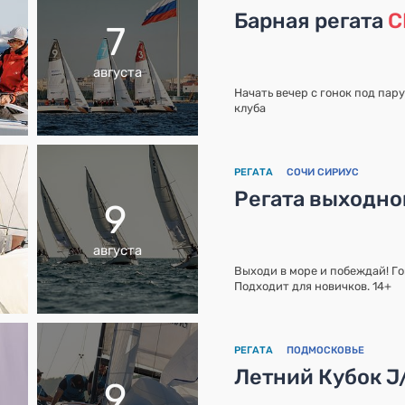
Барная регата
С
7
августа
Начать вечер с гонок под пар
клуба
РЕГАТА
СОЧИ СИРИУС
Регата выходно
9
августа
Выходи в море и побеждай! Го
Подходит для новичков. 14+
РЕГАТА
ПОДМОСКОВЬЕ
Летний Кубок J
9