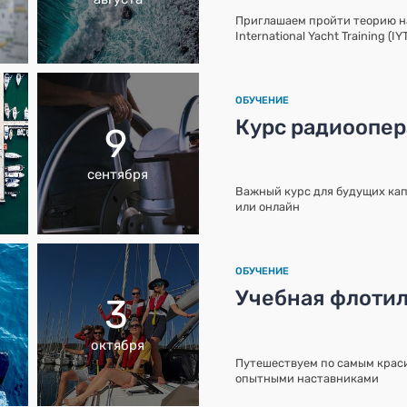
Приглашаем пройти теорию 
International Yacht Training (I
ОБУЧЕНИЕ
Курс радиоопе
9
сентября
Важный курс для будущих кап
или онлайн
ОБУЧЕНИЕ
Учебная флотил
3
октября
Путешествуем по самым краси
опытными наставниками