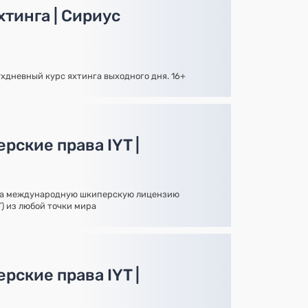
тинга | Сириус
ухдневный курс яхтинга выходного дня. 16+
рские права IYT |
на международную шкиперскую лицензию
YT) из любой точки мира
рские права IYT |