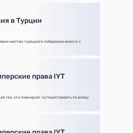
ия в Турции
вым местам турецкого побережья вместе с
иперские права IYT
ля тех, кто планирует путешествовать по всему
иперские права IYT