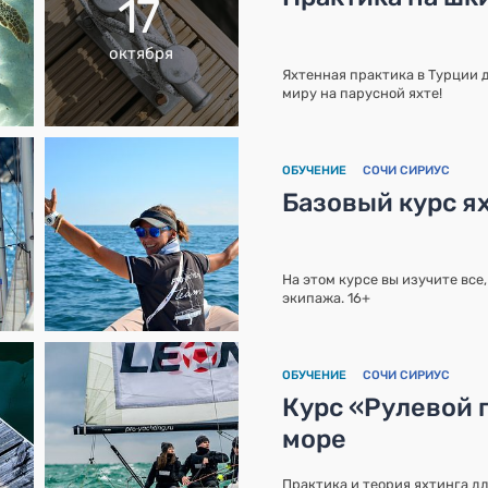
17
октября
Яхтенная практика в Турции д
миру на парусной яхте!
ОБУЧЕНИЕ
СОЧИ СИРИУС
Базовый курс ях
На этом курсе вы изучите все
экипажа. 16+
ОБУЧЕНИЕ
СОЧИ СИРИУС
Курс «Рулевой 
море
Практика и теория яхтинга дл