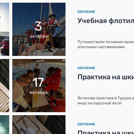
ОБУЧЕНИЕ
Учебная флотил
3
октября
Путешествуем по самым краси
опытными наставниками
ОБУЧЕНИЕ
Практика на шк
17
октября
Яхтенная практика в Турции д
миру на парусной яхте!
ОБУЧЕНИЕ
Практика на шк