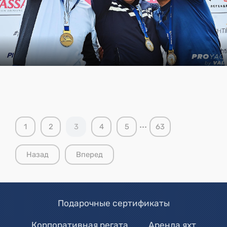
...
1
2
3
4
5
63
Назад
Вперед
Подарочные сертификаты
Корпоративная регата
Аренда яхт