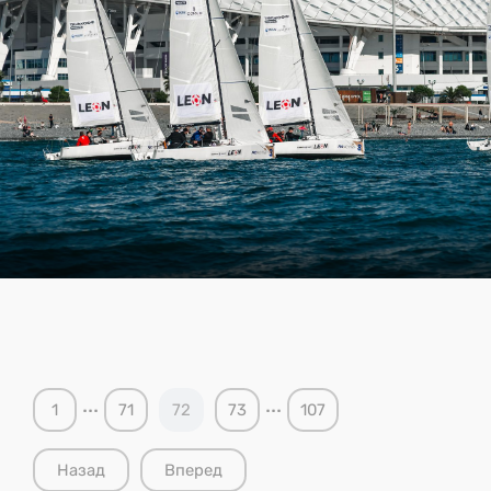
...
...
1
71
72
73
107
Назад
Вперед