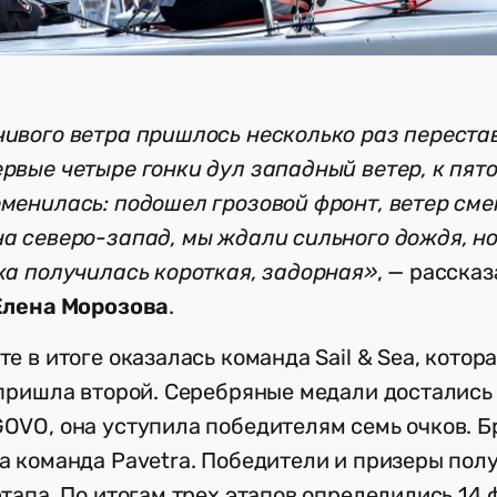
ивого ветра пришлось несколько раз переста
рвые четыре гонки дул западный ветер, к пято
менилась: подошел грозовой фронт, ветер см
а северо-запад, мы ждали сильного дождя, но
ка получилась короткая, задорная»
, — расска
Елена Морозова
.
е в итоге оказалась команда Sail & Sea, котора
 пришла второй. Серебряные медали достались
OVO, она уступила победителям семь очков. 
а команда Pavetra. Победители и призеры пол
этапа. По итогам трех этапов определились 14 