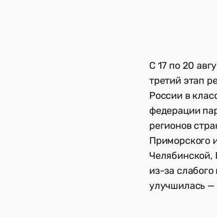
C 17 по 20 ав
третий этап р
России в клас
федерации пар
регионов стра
Приморского и
Челябинской, 
из-за слабого 
улучшилась — 