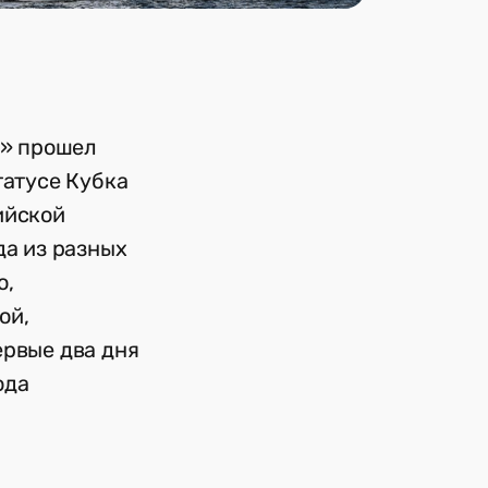
с» прошел
татусе Кубка
ийской
да из разных
о,
ой,
ервые два дня
ода