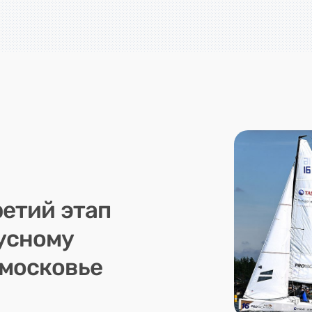
ретий этап
русному
дмосковье