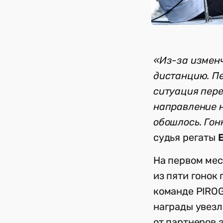
«Из-за изменч
дистанцию. Пе
ситуация пере
направление н
обошлось. Гон
судья регаты
На первом мест
из пяти гонок
команде PIROG
награды увезл
от партнеров 