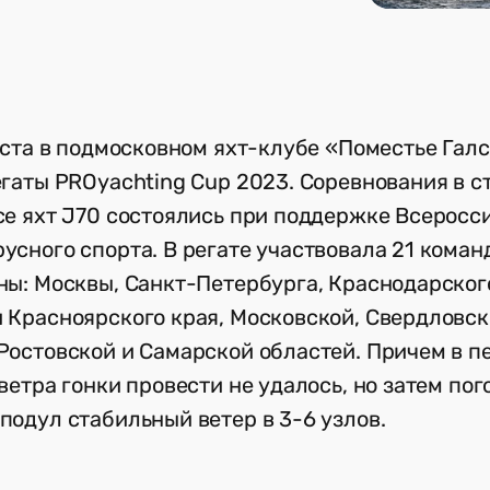
густа в подмосковном яхт-клубе «Поместье Гал
егаты PROyachting Cup 2023. Соревнования в с
се яхт J70 состоялись при поддержке Всеросс
усного спорта. В регате участвовала 21 коман
ны: Москвы, Санкт-Петербурга, Краснодарског
 Красноярского края, Московской, Свердловск
Ростовской и Самарской областей. Причем в п
ветра гонки провести не удалось, но затем пог
подул стабильный ветер в 3-6 узлов.