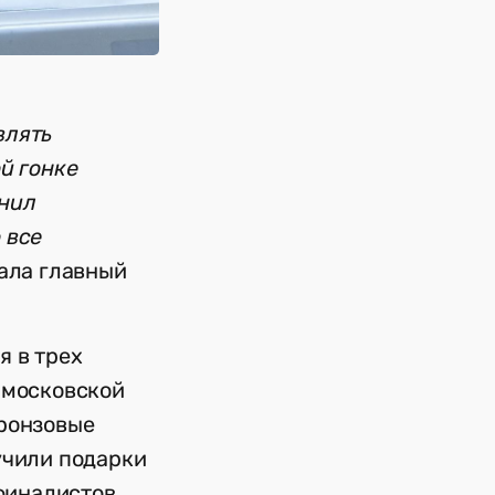
влять
й гонке
енил
 все
зала главный
я в трех
 московской
Бронзовые
учили подарки
финалистов,