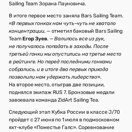
Sailing Team Зорана Пауновича.
В итоге первое место заняла Bars Sailing Team.
«В первых гонках нам чуть-чуть не хватало
концентрации
, — отметил баковый Bars Sailing
Team
Егор Зуев
. —
Валилось все из рук,
не получалось попадать в заходы. После
третьей гонки мы опустились на третье место
в рейтинге. Но перед последними гонками
собрались, и в итоге два первых прихода
позволили нам удержать лидерство
».
На второе место, отыграв две позиции,
поднялся экипаж RUS 7. Бронзовые медали
завоевала команда ZidArt Sailing Tea.
Следующий этап Кубка России в классе J/70
пройдет с 27 июня по 1 июля в подмосковном
яхт-клубе «Поместье Галс». Соревнование