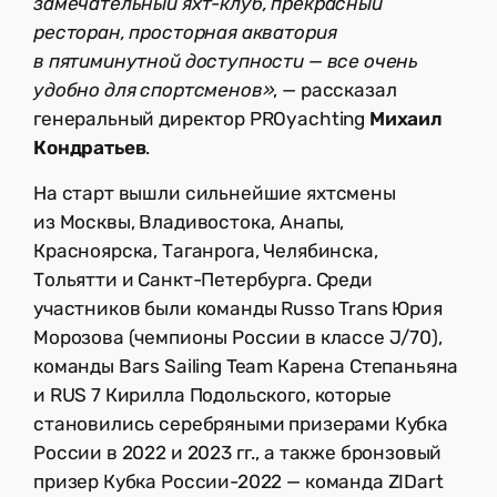
замечательный яхт-клуб, прекрасный
ресторан, просторная акватория
в пятиминутной доступности — все очень
удобно для спортсменов»
, — рассказал
генеральный директор PROyachting
Михаил
Кондратьев
.
На старт вышли сильнейшие яхтсмены
из Москвы, Владивостока, Анапы,
Красноярска, Таганрога, Челябинска,
Тольятти и Санкт-Петербурга. Среди
участников были команды Russo Trans Юрия
Морозова (чемпионы России в классе J/70),
команды Bars Sailing Team Карена Степаньяна
и RUS 7 Кирилла Подольского, которые
становились серебряными призерами Кубка
России в 2022 и 2023 гг., а также бронзовый
призер Кубка России-2022 — команда ZIDart