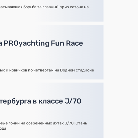
атывающая борьба за главный приз сезона на
а PROyachting Fun Race
ых и новичков по четвергам на Водном стадионе
ербурга в классе J/70
овые гонки на современных яхтах J/70! Стань
ода