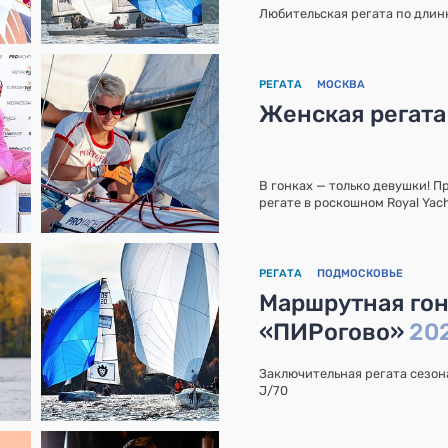
Любительская регата по длин
РЕГАТА
МОСКВА
Женская регата 
В гонках — только девушки! 
регате в роскошном Royal Yach
РЕГАТА
ПОДМОСКОВЬЕ
Маршрутная гон
«ПИРогово»
20
Заключительная регата сезона
J/70