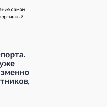
ание самой
портивный
спорта.
 уже
изменно
тников,