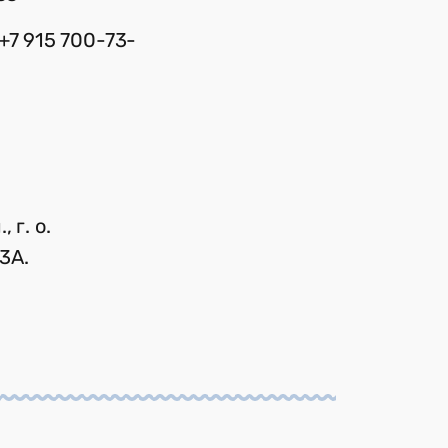
+7 915 700-73-
 г. о.
3А.