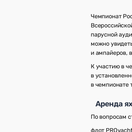
Чемпионат Рос
Всероссийско
парусной ауди
можно увидеть
и ампайеров, 
К участию в ч
в установленн
в чемпионате 
Аренда я
По вопросам с
флот PROyacht