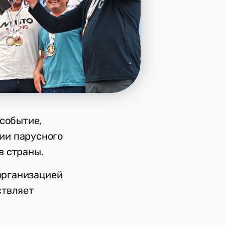
 событие,
ии парусного
в страны.
 организацией
ствляет