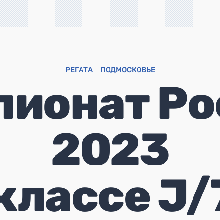
РЕГАТА
ПОДМОСКОВЬЕ
пионат Ро
2023
 классе J/