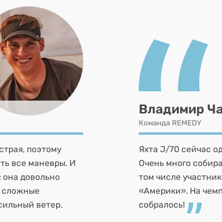
Владимир Ч
Команда REMEDY
страя, поэтому
Яхта J/70 сейчас о
ть все маневры. И
Очень много собира
: она довольно
том числе участник
, сложные
«Америки». На чемп
сильный ветер.
собралось!