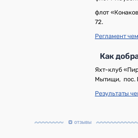
флот «Конаков
72.
Регламент чем
Как добр
Яхт-клуб «Пиро
Мытищи, пос. 
Результаты ч
ОТЗЫВЫ