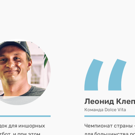
Леонид Кле
Команда Dolce Vita
одок для иншорных
Чемпионат страны 
тбот, и при этом
для большинства ро