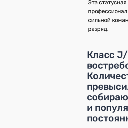
Эта статусная 
профессиональ
сильной кома
разряд.
Класс J/
востреб
Количес
превысил
собираю
и популя
постоян