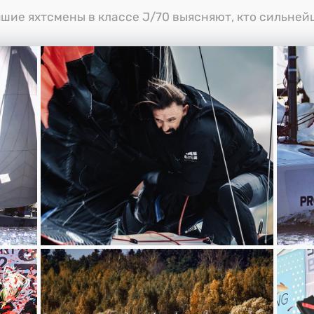
шие яхтсмены в классе J/70 выясняют, кто сильне