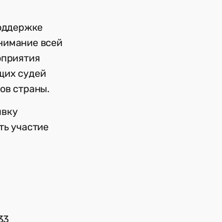
поддержке
внимание всей
оприятия
щих судей
ов страны.
явку
ть участие
33