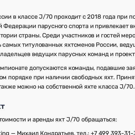
сии в классе J/70 проходит с 2018 года при 
й Федерации парусного спорта и привлекает 
тории страны. Среди участников и гостей мер
 самых титулованных яхтсменов России, веду
владельцев ведущих парусных команд и проект
емпионате допускаются команды, подавшие за
ом порядке при наличии свободных яхт. Приня
также можно на собственной яхте класса J/70.
хт
тоимости и аренды яхт J/70 обращаться:
ing — Михаил Кондратьев, тел.: +7 499 393-31-