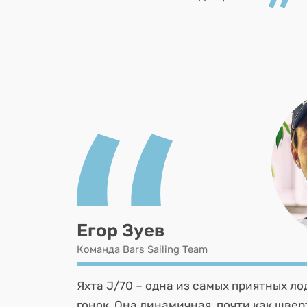
Егор Зуев
Команда Bars Sailing Team
Яхта J/70 – одна из самых приятных л
гонок. Она динамичная, почти как швер