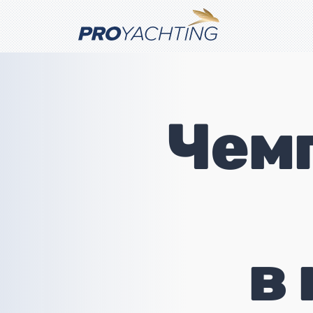
Чем
в