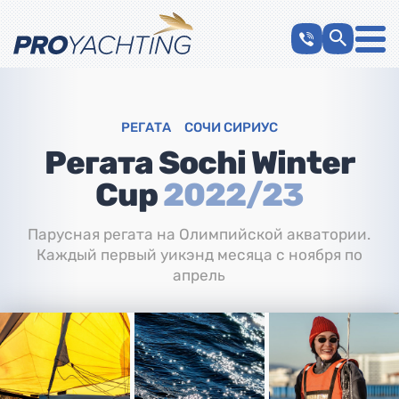
РЕГАТА
СОЧИ СИРИУС
Регата Sochi Winter
Cup
2022/23
Парусная регата на Олимпийской акватории.
Каждый первый уикэнд месяца с ноября по
апрель