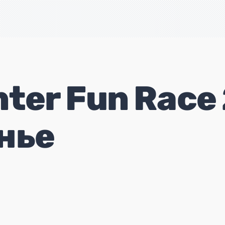
ter Fun Race
нье