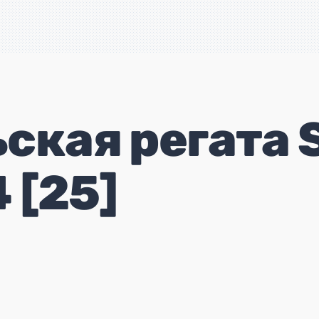
ская регата 
 [25]