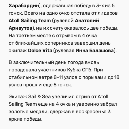
Харабардин
), одержавшая победу в 3-х из 5
гонок. Всего на одно очко отстала от лидеров
Atoll Sailing Team
(рулевой
Анатолий
Арнаутов
), на их счету оказалось две победы.
На третьем месте с отрывом в 4 очка
от ближайших соперников завершил день
экипаж
Dolce Vita
(рулевая
Инна Балашова
).
В заключительный день погода вновь
порадовала участников Кубка СПб. При
стабильном ветре 8-11 узлов с порывами до 18
узлов прошли еще 5 гонок.
Экипаж Sail & Sea увеличил отрыв от Atoll
Sailing Team еще на 4 очка и уверенно забрал
золотые медали, одержав в воскресенье 3
яркие победы.