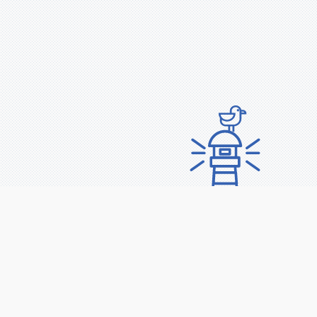
Подпишитесь на
рассылку
PROyachting
Анонсы регат, обучающих курсов,