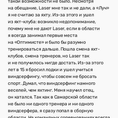
такой возможности не было. Несмотря
на обещание, Laser мне так и не дали, а «Луч»
я не считаю за яхту. Из-за этого и ушел
из яхт-клуба: возникло недопонимание,
почему мне не дают Laser, если в области
я всегда занимал первые места
на «Оптимисте» и было бы разумно
тренироваться дальше. Пошла смена яхт-
клубов, смена тренеров, но Laser так
и не получилось нигде достать. Из-за этого
лет в 15 я бросил лодки и ушел учиться
виндсерфингу, чтобы совсем не бросать
спорт. Думал, что виндсерфинг намного
веселей, чем яхтинг. Меня научил отец,
он катался. Так как в Самарской области
не было ни одного тренера и ни одного
виндсерфера, я сразу попал в сборную
области. На командных соревнованиях всегда