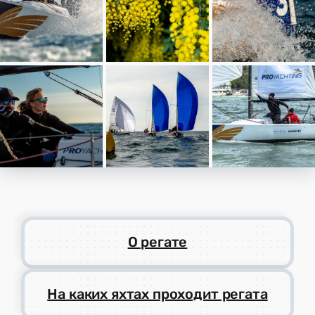
О регате
На каких яхтах проходит регата