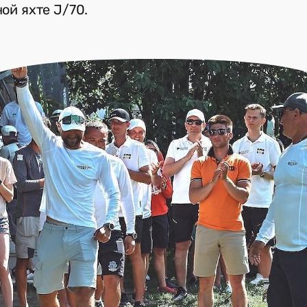
ой яхте J/70.