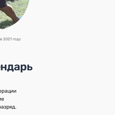
в 2021 году
ендарь
ерации
ие
разряд.