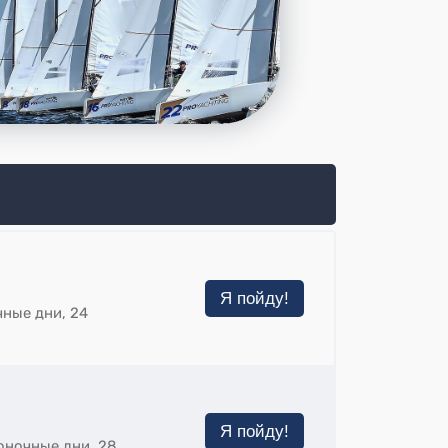
Я пойду!
чные дни, 24
Я пойду!
оночные дни, 28