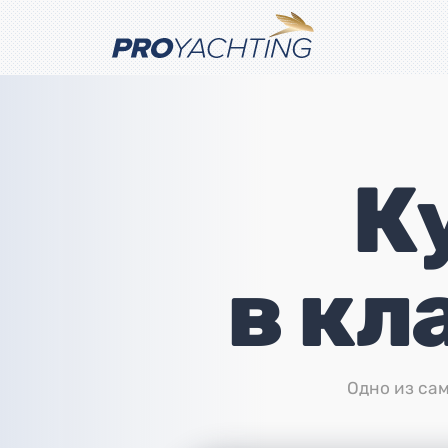
К
в кл
Одно из са