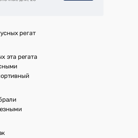
тусных регат
х эта регата
есными
портивный
абрали
ьезными
ак