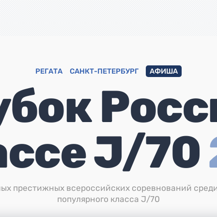
РЕГАТА
САНКТ-ПЕТЕРБУРГ
АФИША
убок Росс
ассе J/70
мых престижных всероссийских соревнований сред
популярного класса J/70