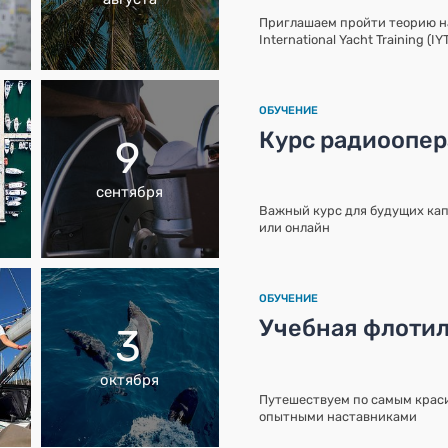
Приглашаем пройти теорию 
International Yacht Training (I
ОБУЧЕНИЕ
Курс радиоопе
9
сентября
Важный курс для будущих кап
или онлайн
ОБУЧЕНИЕ
Учебная флотил
3
октября
Путешествуем по самым краси
опытными наставниками