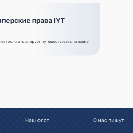
иперские права IYT
ля тех, кто планирует путешествовать по всему
Наш флот
О нас пишут