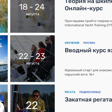
Теория на шкипе
18 - 24
Онлайн-курс
августа
Приглашаем пройти теорию 
International Yacht Training (I
ОБУЧЕНИЕ
МОСКВА
Вводный курс ях
22 - 23
августа
Идеальный старт для знакомс
парусной яхте. 16+
РЕГАТА
ПОДМОСКОВЬЕ
Закатная регат
22