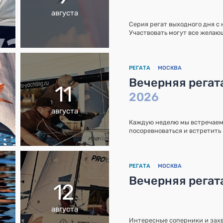
августа
Серия регат выходного дня с
Участвовать могут все желающ
РЕГАТА
МОСКВА
Вечерняя регат
11
2026
августа
Каждую неделю мы встречаемс
посоревноваться и встретить 
РЕГАТА
МОСКВА
Вечерняя регат
12
августа
Интересные соперники и захв