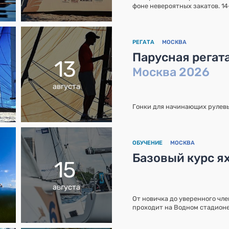
фоне невероятных закатов. 14
РЕГАТА
МОСКВА
Парусная регат
13
Москва 2026
августа
Гонки для начинающих рулевы
ОБУЧЕНИЕ
МОСКВА
Базовый курс ях
15
августа
От новичка до уверенного чле
проходит на Водном стадионе 