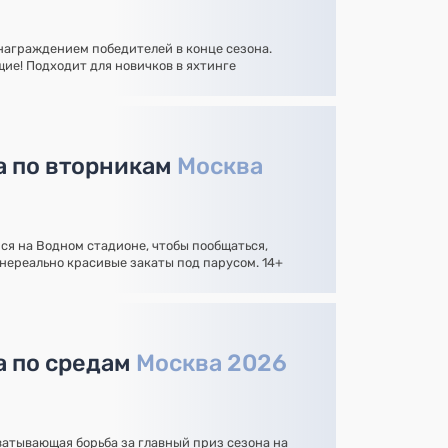
 награждением победителей в конце сезона.
ие! Подходит для новичков в яхтинге
а по вторникам
Москва
я на Водном стадионе, чтобы пообщаться,
нереально красивые закаты под парусом. 14+
а по средам
Москва 2026
атывающая борьба за главный приз сезона на