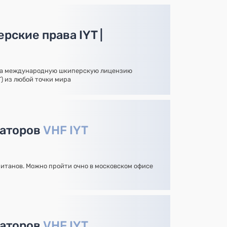
рские права IYT |
на международную шкиперскую лицензию
YT) из любой точки мира
раторов
VHF IYT
итанов. Можно пройти очно в московском офисе
раторов
VHF IYT