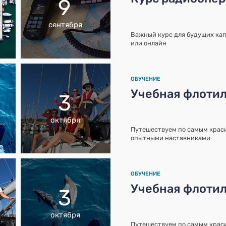
9
сентября
Важный курс для будущих кап
или онлайн
ОБУЧЕНИЕ
Учебная флотил
3
октября
Путешествуем по самым краси
опытными наставниками
ОБУЧЕНИЕ
Учебная флотил
3
октября
Путешествуем по самым краси