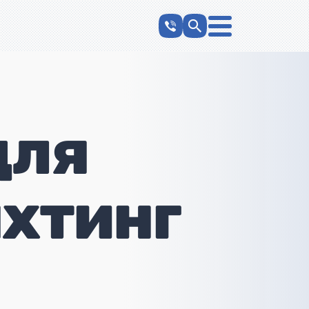
для
хтинг