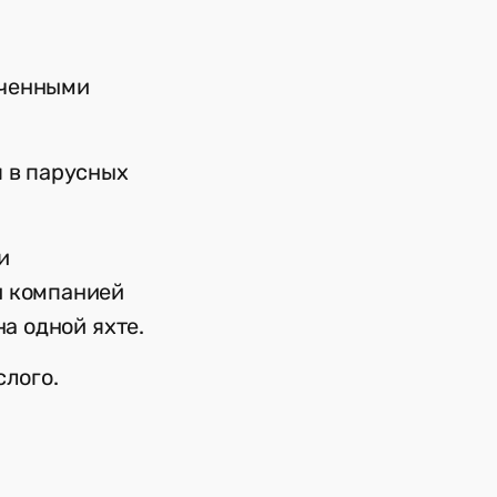
еченными
я в парусных
и
и компанией
на одной яхте.
лого.