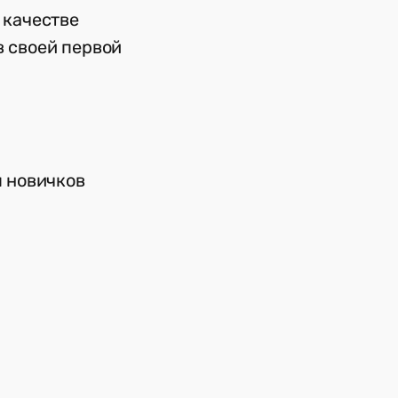
 качестве
в своей первой
я новичков