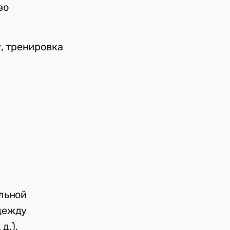
во
у, тренировка
льной
дежду
д.).