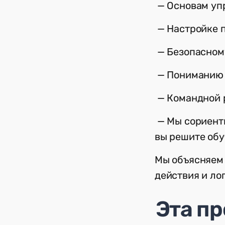
— Основам уп
— Настройке п
— Безопасном
— Пониманию 
— Командной р
— Мы сориенти
вы решите обу
Мы объясняем 
действия и лог
Эта п