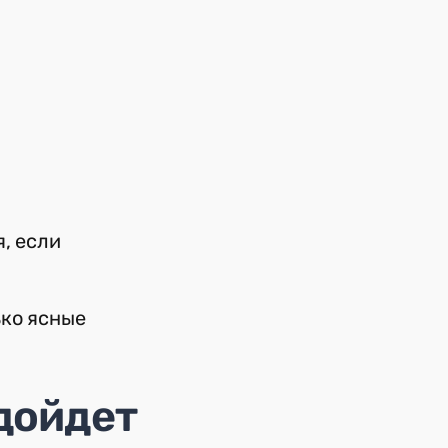
, если
ько ясные
дойдет