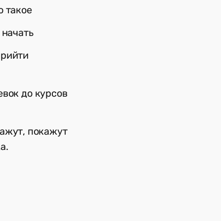
о такое
о начать
прийти
евок до курсов
кажут, покажут
жа.