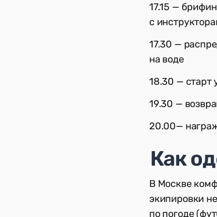
17.15 — брифи
с инструктор
17.30 — распр
на воде
18.30 — старт 
19.30 — возвр
20.00— награж
Как од
В Москве комф
экипировки не
по погоде (фут