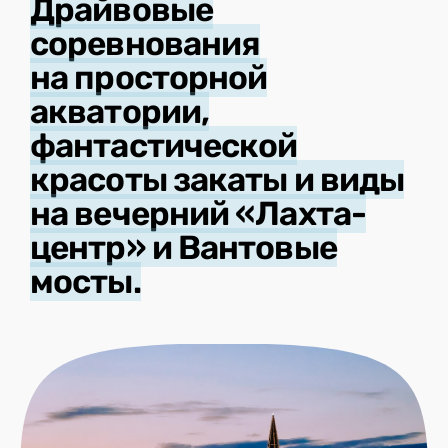
Драйвовые
соревнования
на просторной
акватории,
фантастической
красоты закаты и виды
на вечерний «Лахта-
центр» и Вантовые
мосты.