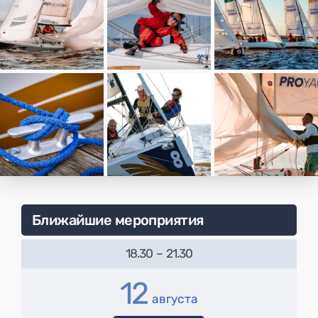
Ближайшие мероприятия
18.30
–
21.30
12
августа