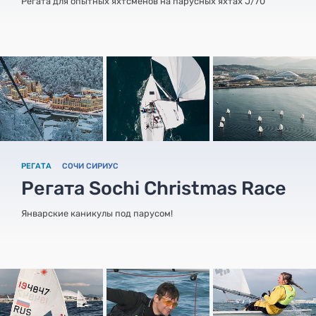
Регата для опытных яхтсменов на парусных яхтах J/70
РЕГАТА
СОЧИ СИРИУС
Регата Sochi Christmas Race
Январские каникулы под парусом!